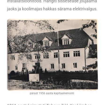
installatsioonitööd. Hangiti sisseseade jõujaama
jaoks ja koolimajas hakkas särama elektrivalgus.
pärast 1956 aasta kapitaalremonti