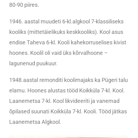
80-90 piires.
1946. aastal muudeti 6-kl.algkool 7-klassiliseks
kooliks (mittetäielikuks keskkooliks). Kool asus
endise Taheva 6-kl. Kooli kahekorruselises kivist
hoones. Koolil oli vaid üks kõrvalhoone –
lagunenud puukuur.
1948.aastal remonditi koolimajaks ka Pügeri talu
elamu. Hoones alustas tööd Koikküla 7-kl. Kool.
Laanemetsa 7-kl. Kool likvideeriti ja vanemad
õpilased suunati Koikküla 7-kl. Kooli. Tööd jätkas
Laanemetsa Algkool.