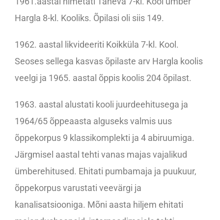
1961.aastal nimetati Taheva 7-kl. Kool ümber
Hargla 8-kl. Kooliks. Õpilasi oli siis 149.
1962. aastal likvideeriti Koikküla 7-kl. Kool.
Seoses sellega kasvas õpilaste arv Hargla koolis
veelgi ja 1965. aastal õppis koolis 204 õpilast.
1963. aastal alustati kooli juurdeehitusega ja
1964/65 õppeaasta alguseks valmis uus
õppekorpus 9 klassikomplekti ja 4 abiruumiga.
Järgmisel aastal tehti vanas majas vajalikud
ümberehitused. Ehitati pumbamaja ja puukuur,
õppekorpus varustati veevärgi ja
kanalisatsiooniga. Mõni aasta hiljem ehitati