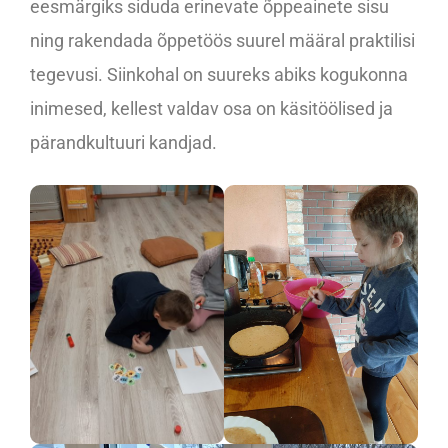
eesmärgiks siduda erinevate õppeainete sisu
ning rakendada õppetöös suurel määral praktilisi
tegevusi. Siinkohal on suureks abiks kogukonna
inimesed, kellest valdav osa on käsitöölised ja
pärandkultuuri kandjad.