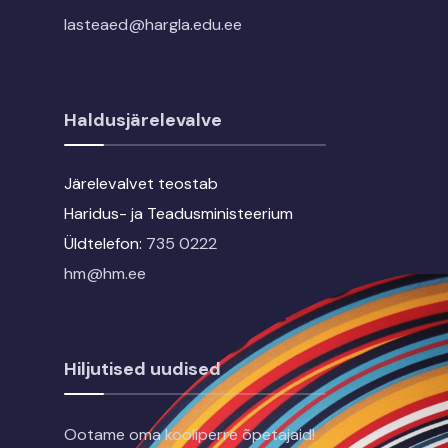
lasteaed@hargla.edu.ee
Haldusjärelevalve
Järelevalvet teostab
Haridus- ja Teadusministeerium
Üldtelefon:
735 0222
hm@hm.ee
Hiljutised uudised
Ootame oma kooliperre õpetajaid!