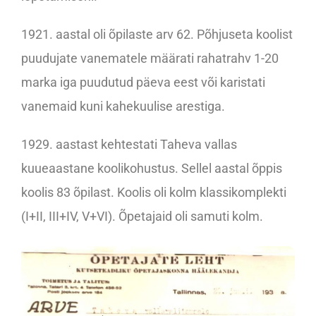
1921. aastal oli õpilaste arv 62. Põhjuseta koolist
puudujate vanematele määrati rahatrahv 1-20
marka iga puudutud päeva eest või karistati
vanemaid kuni kahekuulise arestiga.
1929. aastast kehtestati Taheva vallas
kuueaastane koolikohustus. Sellel aastal õppis
koolis 83 õpilast. Koolis oli kolm klassikomplekti
(I+II, III+IV, V+VI). Õpetajaid oli samuti kolm.