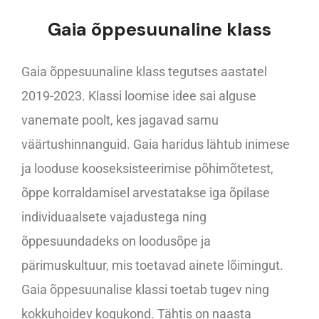
Gaia õppesuunaline klass
Gaia õppesuunaline klass tegutses aastatel
2019-2023. Klassi loomise idee sai alguse
vanemate poolt, kes jagavad samu
väärtushinnanguid. Gaia haridus lähtub inimese
ja looduse kooseksisteerimise põhimõtetest,
õppe korraldamisel arvestatakse iga õpilase
individuaalsete vajadustega ning
õppesuundadeks on loodusõpe ja
pärimuskultuur, mis toetavad ainete lõimingut.
Gaia õppesuunalise klassi toetab tugev ning
kokkuhoidev kogukond. Tähtis on naasta