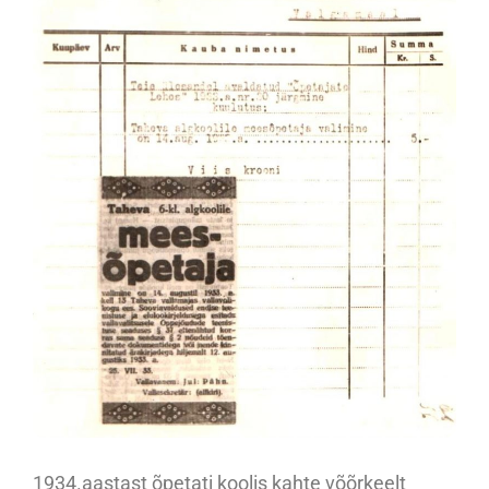
1934.aastast õpetati koolis kahte võõrkeelt