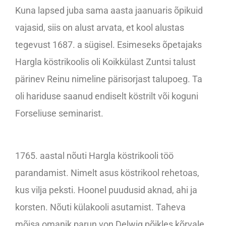
Kuna lapsed juba sama aasta jaanuaris õpikuid
vajasid, siis on alust arvata, et kool alustas
tegevust 1687. a sügisel. Esimeseks õpetajaks
Hargla köstrikoolis oli Koikkülast Zuntsi talust
pärinev Reinu nimeline pärisorjast talupoeg. Ta
oli hariduse saanud endiselt köstrilt või koguni
Forseliuse seminarist.
1765. aastal nõuti Hargla köstrikooli töö
parandamist. Nimelt asus köstrikool rehetoas,
kus vilja peksti. Hoonel puudusid aknad, ahi ja
korsten. Nõuti külakooli asutamist. Taheva
mõisa omanik parun von Delwig põikles kõrvale