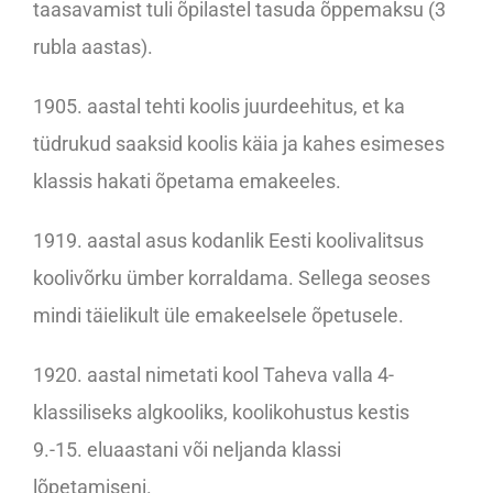
taasavamist tuli õpilastel tasuda õppemaksu (3
rubla aastas).
1905. aastal tehti koolis juurdeehitus, et ka
tüdrukud saaksid koolis käia ja kahes esimeses
klassis hakati õpetama emakeeles.
1919. aastal asus kodanlik Eesti koolivalitsus
koolivõrku ümber korraldama. Sellega seoses
mindi täielikult üle emakeelsele õpetusele.
1920. aastal nimetati kool Taheva valla 4-
klassiliseks algkooliks, koolikohustus kestis
9.-15. eluaastani või neljanda klassi
lõpetamiseni.