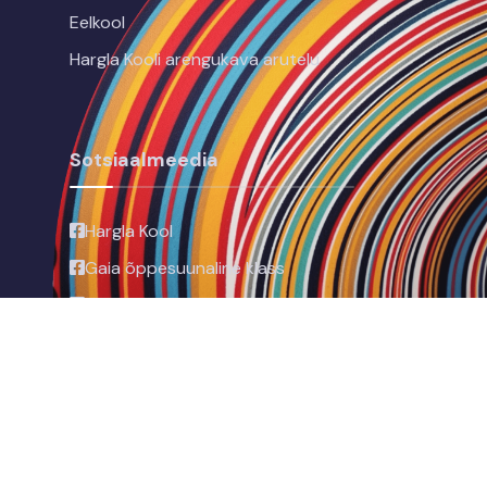
Eelkool
Hargla Kooli arengukava arutelu
Sotsiaalmeedia
Hargla Kool
Gaia õppesuunaline klass
Täheva valla noored
Looduse ja
traditsioonide lähedane