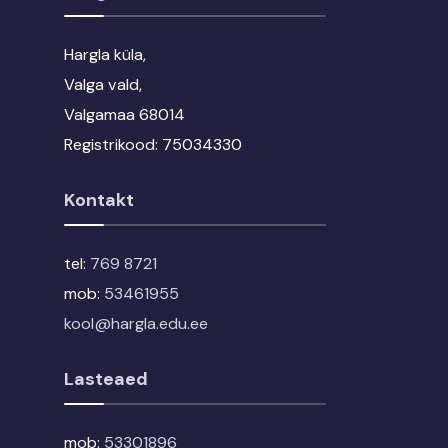
Hargla küla,
Valga vald,
Valgamaa 68014
Registrikood: 75034330
Kontakt
tel:
769 8721
mob:
53461955
kool@hargla.edu.ee
Lasteaed
mob:
53301896