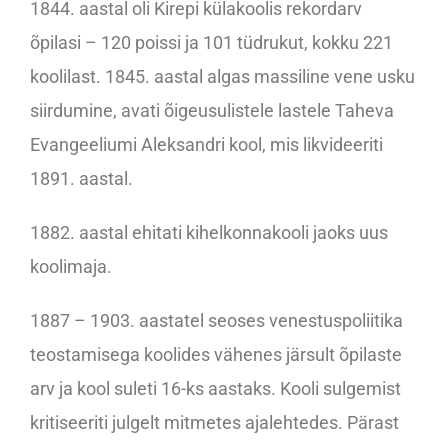
1844. aastal oli Kirepi külakoolis rekordarv
õpilasi – 120 poissi ja 101 tüdrukut, kokku 221
koolilast. 1845. aastal algas massiline vene usku
siirdumine, avati õigeusulistele lastele Taheva
Evangeeliumi Aleksandri kool, mis likvideeriti
1891. aastal.
1882. aastal ehitati kihelkonnakooli jaoks uus
koolimaja.
1887 – 1903. aastatel seoses venestuspoliitika
teostamisega koolides vähenes järsult õpilaste
arv ja kool suleti 16-ks aastaks. Kooli sulgemist
kritiseeriti julgelt mitmetes ajalehtedes. Pärast