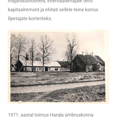
majandushooneid, internaadimajale tehti
kapitaalremont ja ehitati sellele teine korrus
õpetajate korteriteks.
1971. aastal toimus Hargla ümbruskonna