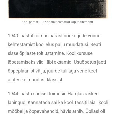
Kool pärast 1937 aastal teostatud kapitaalremonti
1940. aastal toimus pärast nõukogude võimu
kehtestamist koolielus palju muudatusi. Seati
sisse õpilaste toitlustamine. Koolikursuse
lõpetamiseks viidi läbi eksamid. Usuõpetus jäeti
õppeplaanist välja, juurde tuli aga vene keel
alates kolmandast klassist.
1944. aasta sügisel toimusid Harglas rasked
lahingud. Kannatada sai ka kool, tassiti laiali kooli
mööbel ja õppevahendid, hävis arhiiv. Õpilasi oli