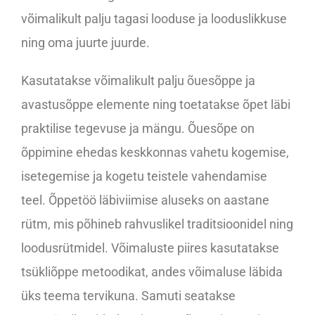
võimalikult palju tagasi looduse ja looduslikkuse
ning oma juurte juurde.
Kasutatakse võimalikult palju õuesõppe ja
avastusõppe elemente ning toetatakse õpet läbi
praktilise tegevuse ja mängu. Õuesõpe on
õppimine ehedas keskkonnas vahetu kogemise,
isetegemise ja kogetu teistele vahendamise
teel. Õppetöö läbiviimise aluseks on aastane
rütm, mis põhineb rahvuslikel traditsioonidel ning
loodusrütmidel. Võimaluste piires kasutatakse
tsükliõppe metoodikat, andes võimaluse läbida
üks teema tervikuna. Samuti seatakse