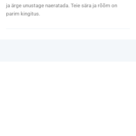
ja ärge unustage naeratada. Teie sära ja rõõm on
parim kingitus.
Koolihoone ja rajatised
Meie koolihoones on tagatud kaasaegne
õpikeskkond. Avasta meie kaunis koolihoone, mis on
inspireeriv koht õppimiseks ja kasvamiseks.
KOOLI AJALOOST