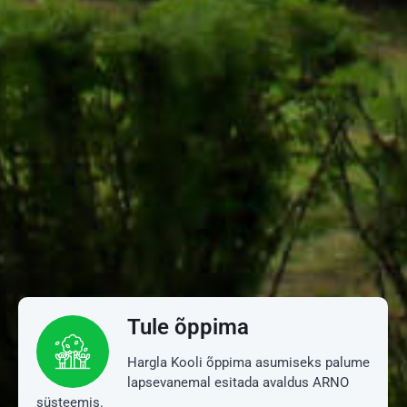
Tule õppima
Hargla Kooli õppima asumiseks palume
lapsevanemal esitada avaldus ARNO
süsteemis.