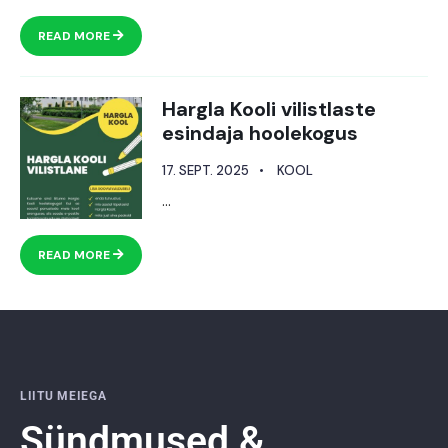
READ MORE
Hargla Kooli vilistlaste
esindaja hoolekogus
17. SEPT. 2025
•
KOOL
...
READ MORE
LIITU MEIEGA
Sündmused &