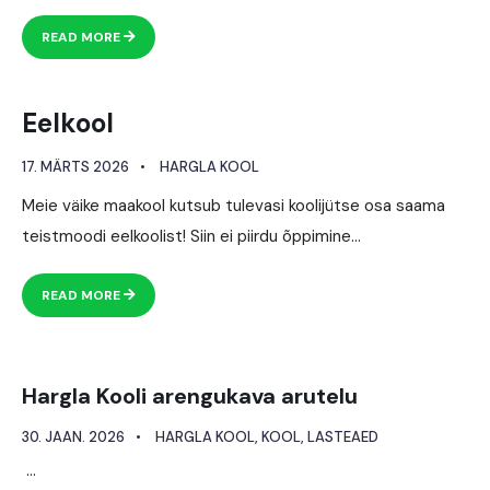
READ MORE
Eelkool
17. MÄRTS 2026
•
HARGLA KOOL
Meie väike maakool kutsub tulevasi koolijütse osa saama
teistmoodi eelkoolist! Siin ei piirdu õppimine
...
READ MORE
Hargla Kooli arengukava arutelu
30. JAAN. 2026
•
HARGLA KOOL
,
KOOL
,
LASTEAED
...