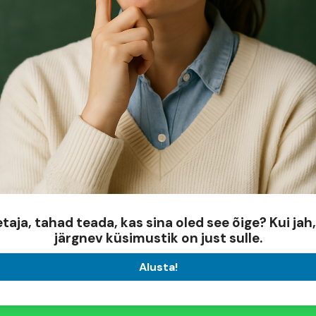
taja, tahad teada, kas sina oled see õige? Kui jah, 
järgnev küsimustik on just sulle.
Alusta!